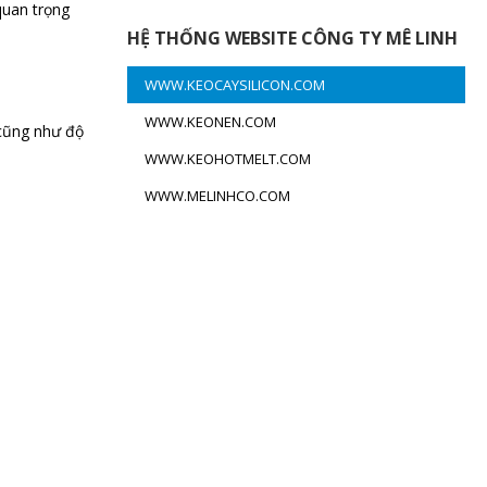
quan trọng
HỆ THỐNG WEBSITE CÔNG TY MÊ LINH
WWW.KEOCAYSILICON.COM
WWW.KEONEN.COM
 cũng như độ
WWW.KEOHOTMELT.COM
WWW.MELINHCO.COM