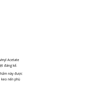
Vinyl Acetate
ệt đáng kể.
 phẩm này được
i keo nến phù