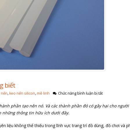
g biết
ở
 nến
,
keo nến silicon
,
mê linh
Chức năng bình luận bị tắt
Cấu
thành phần tạo nên nó. Và các thành phần đó có gây hại cho người
tạo
của
n những thông tin hữu ích dưới đây.
keo
nến
n liệu không thể thiếu trong lĩnh vực trang trí đồ dùng, đồ chơi và p