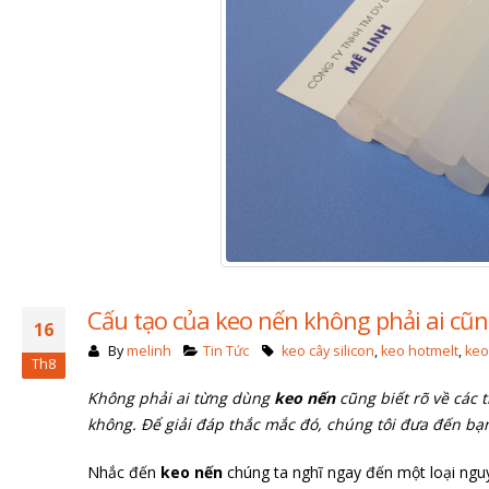
Cấu tạo của keo nến không phải ai cũn
16
By
melinh
Tin Tức
keo cây silicon
,
keo hotmelt
,
keo
Th8
Không phải ai từng dùng
keo nến
cũng biết rõ về các 
không. Để giải đáp thắc mắc đó, chúng tôi đưa đến bạ
Nhắc đến
keo nến
chúng ta nghĩ ngay đến một loại nguyê