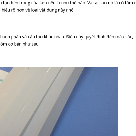
không
ấu tạo bên trong của keo nến là như thế nào. Và tại sao nó là có tầm 
phải
 hiểu rõ hơn về loại vật dụng này nhé.
ai
cũng
biết
 thành phần và cấu tạo khác nhau. Điều này quyết định đến màu sắc,
nhóm cơ bản như sau: