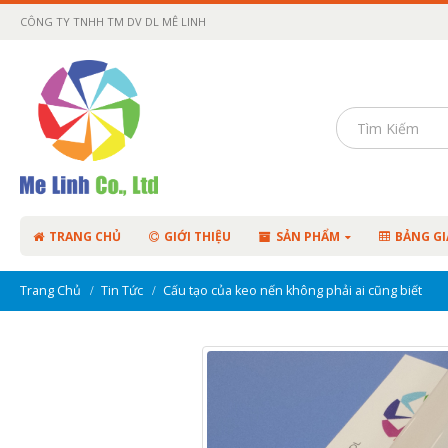
CÔNG TY TNHH TM DV DL MÊ LINH
TRANG CHỦ
GIỚI THIỆU
SẢN PHẨM
BẢNG GI
Trang Chủ
Tin Tức
Cấu tạo của keo nến không phải ai cũng biết