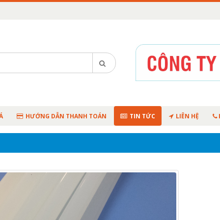
Á
HƯỚNG DẪN THANH TOÁN
TIN TỨC
LIÊN HỆ