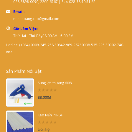
028-3898-0090, 2200-6767 | Fax: 028-38 40 51 62
Email:
minhhoang.ceo@gmail.com
Giờ Làm Việc:
Thứ Hai - Thứ Bảy/ 8:00 AM - 5:00 PM
Hotline: (+084) 0909-245-258 / 0842-969-967/ 0938-535-995 / 0902-740-
882
Sản Phẩm Nổi Bật
Súng lớn thường 60W
0
88,000
₫
out
of
5
Keo Nến PH-04
0
Liên hệ
out