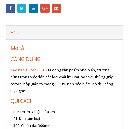
Mô tả
Mô tả
CÔNG DỤNG:
Keo nến silicon PH 03
là dòng sản phẩm phố biến, thường
dùng trong việc dán các loại chất liệu vải, hoa vải, thùng giấy
carton, hộp giấy có màng PE, UV, nón bảo hiểm, đồ thủ công
mỹ nghệ……
QUI CÁCH:
– PH: Thương hiệu của keo
– 01: Keo tăm loại 1
– 300: Chiều dài 300mm