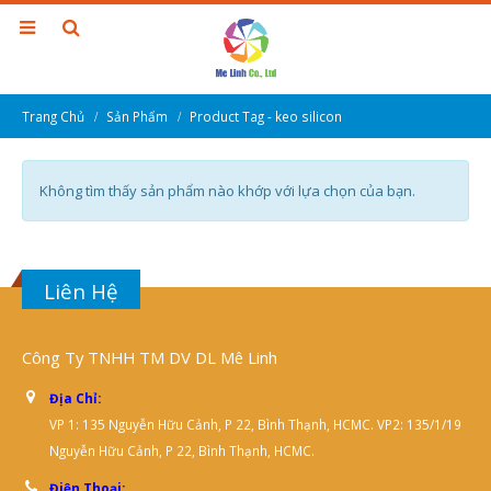
Trang Chủ
Sản Phẩm
Product Tag -
keo silicon
Không tìm thấy sản phẩm nào khớp với lựa chọn của bạn.
Liên Hệ
Công Ty TNHH TM DV DL Mê Linh
Địa Chỉ:
VP 1: 135 Nguyễn Hữu Cảnh, P 22, Bình Thạnh, HCMC. VP2: 135/1/19
Nguyễn Hữu Cảnh, P 22, Bình Thạnh, HCMC.
Điện Thoại: