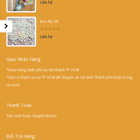
0
Liên hệ
out
of
5
Keo ML-09
0
Liên hệ
out
of
5
Giao Nhận Hàng
*Giao hàng miễn phí tại nội thành TP HCM
*Gởi ra chành xe tại TP HCM để chuyển về các tỉnh Thành phố khác trong
cả nước
Thanh Toán
Tiền mặt hoặc chuyển khoản
Đổi Trả Hàng