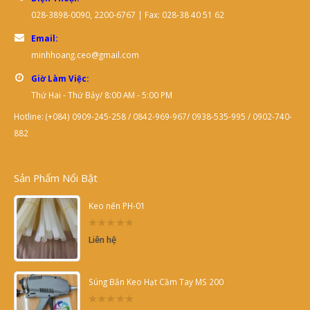
028-3898-0090, 2200-6767 | Fax: 028-38 40 51 62
Email:
minhhoang.ceo@gmail.com
Giờ Làm Việc:
Thứ Hai - Thứ Bảy/ 8:00 AM - 5:00 PM
Hotline: (+084) 0909-245-258 / 0842-969-967/ 0938-535-995 / 0902-740-
882
Sản Phẩm Nổi Bật
Keo nến PH-01
0
Liên hệ
out
of
5
Súng Bắn Keo Hạt Cầm Tay MS 200