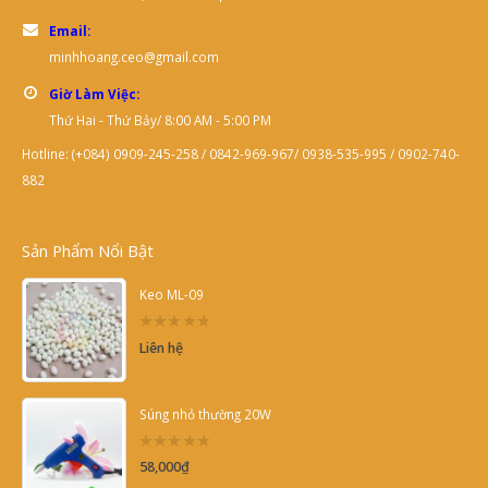
Email:
minhhoang.ceo@gmail.com
Giờ Làm Việc:
Thứ Hai - Thứ Bảy/ 8:00 AM - 5:00 PM
Hotline: (+084) 0909-245-258 / 0842-969-967/ 0938-535-995 / 0902-740-
882
Sản Phẩm Nổi Bật
Keo ML-09
0
Liên hệ
out
of
5
Súng nhỏ thường 20W
0
58,000
₫
out
of