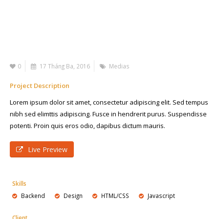
0
17 Tháng Ba, 2016
Medias
Project Description
Lorem ipsum dolor sit amet, consectetur adipiscing elit. Sed tempus
nibh sed elimttis adipiscing. Fusce in hendrerit purus. Suspendisse
potenti. Proin quis eros odio, dapibus dictum mauris.
Live Preview
Skills
Backend
Design
HTML/CSS
Javascript
Client