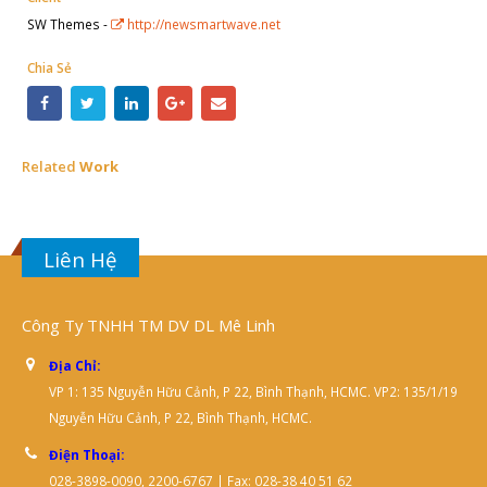
SW Themes -
http://newsmartwave.net
Chia Sẻ
Related
Work
Liên Hệ
Công Ty TNHH TM DV DL Mê Linh
Địa Chỉ:
VP 1: 135 Nguyễn Hữu Cảnh, P 22, Bình Thạnh, HCMC. VP2: 135/1/19
Nguyễn Hữu Cảnh, P 22, Bình Thạnh, HCMC.
Điện Thoại:
028-3898-0090, 2200-6767 | Fax: 028-38 40 51 62