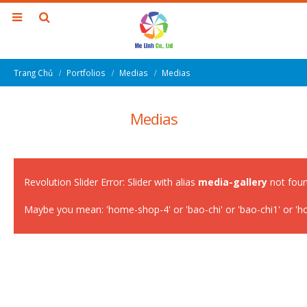
Trang Chủ
Portfolios
Medias
Medias
Medias
Revolution Slider Error: Slider with alias
media-gallery
not foun
Maybe you mean: 'home-shop-4' or 'bao-chi' or 'bao-chi1' or 'h